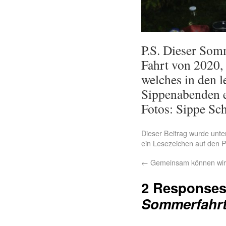
P.S. Dieser Somm
Fahrt von 2020, 
welches in den l
Sippenabenden e
Fotos: Sippe Sch
Dieser Beitrag wurde unt
кредитные карты банко
ein Lesezeichen auf den
P
←
Gemeinsam können wir
2 Responses
Sommerfahrt 