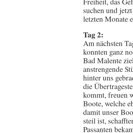
Freiheit, das G
suchen und jetz
letzten Monate e
Tag 2:
Am nächsten Tag
konnten ganz nor
Bad Malente zie
anstrengende St
hinter uns gebra
die Übertrageste
kommt, freuen w
Boote, welche eb
damit unser Boo
steil ist, schafft
Passanten bekam