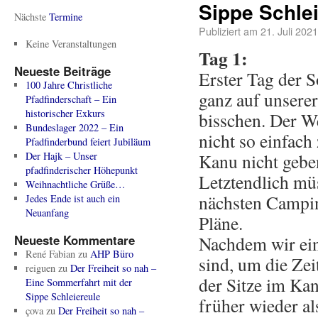
Sippe Schle
Nächste
Termine
Publiziert am
21. Juli 2021
Keine Veranstaltungen
Tag 1:
Neueste Beiträge
Erster Tag der S
100 Jahre Christliche
ganz auf unserer
Pfadfinderschaft – Ein
historischer Exkurs
bisschen. Der 
Bundeslager 2022 – Ein
nicht so einfach
Pfadfinderbund feiert Jubiläum
Der Hajk – Unser
Kanu nicht geben
pfadfinderischer Höhepunkt
Letztendlich mü
Weihnachtliche Grüße…
nächsten Camping
Jedes Ende ist auch ein
Neuanfang
Pläne.
Neueste Kommentare
Nachdem wir ein
René Fabian
zu
AHP Büro
sind, um die Zei
reiguen
zu
Der Freiheit so nah –
der Sitze im Ka
Eine Sommerfahrt mit der
Sippe Schleiereule
früher wieder al
çova
zu
Der Freiheit so nah –