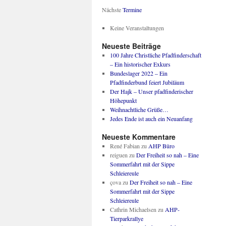
Nächste
Termine
Keine Veranstaltungen
Neueste Beiträge
100 Jahre Christliche Pfadfinderschaft
– Ein historischer Exkurs
Bundeslager 2022 – Ein
Pfadfinderbund feiert Jubiläum
Der Hajk – Unser pfadfinderischer
Höhepunkt
Weihnachtliche Grüße…
Jedes Ende ist auch ein Neuanfang
Neueste Kommentare
René Fabian
zu
AHP Büro
reiguen
zu
Der Freiheit so nah – Eine
Sommerfahrt mit der Sippe
Schleiereule
çova
zu
Der Freiheit so nah – Eine
Sommerfahrt mit der Sippe
Schleiereule
Cathrin Michaelsen
zu
AHP-
Tierparkrallye