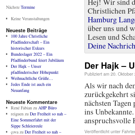
Hej! Wir sind 
Nächste
Termine
Christlichen Pf
Hamburg Lang
Keine Veranstaltungen
über uns und w
Neueste Beiträge
Lesen und Scha
100 Jahre Christliche
Pfadfinderschaft – Ein
Deine Nachrich
historischer Exkurs
Bundeslager 2022 – Ein
Pfadfinderbund feiert Jubiläum
Der Hajk – 
Der Hajk – Unser
pfadfinderischer Höhepunkt
Publiziert am
20. Oktober
Weihnachtliche Grüße…
Als wir nach de
Jedes Ende ist auch ein
Neuanfang
zurückgekehrt si
nächsten Tagen 
Neueste Kommentare
René Fabian
zu
AHP Büro
ins Unbekannte.
reiguen
zu
Der Freiheit so nah –
anspruchsvolle 
Eine Sommerfahrt mit der
Sippe Schleiereule
Veröffentlicht unter
Fahrte
çova
zu
Der Freiheit so nah –