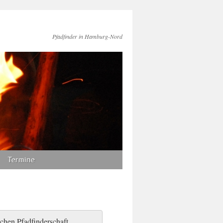
Pfadfinder in Hamburg-Nord
Termine
chen Pfad­finder­schaft