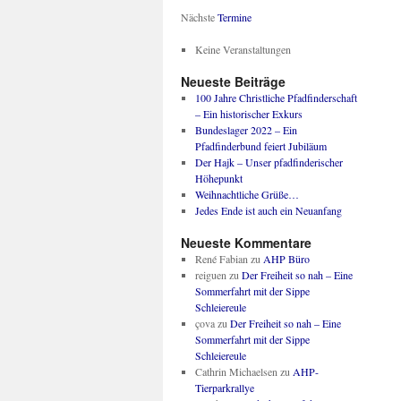
Nächste
Termine
Keine Veranstaltungen
Neueste Beiträge
100 Jahre Christliche Pfadfinderschaft
– Ein historischer Exkurs
Bundeslager 2022 – Ein
Pfadfinderbund feiert Jubiläum
Der Hajk – Unser pfadfinderischer
Höhepunkt
Weihnachtliche Grüße…
Jedes Ende ist auch ein Neuanfang
Neueste Kommentare
René Fabian
zu
AHP Büro
reiguen
zu
Der Freiheit so nah – Eine
Sommerfahrt mit der Sippe
Schleiereule
çova
zu
Der Freiheit so nah – Eine
Sommerfahrt mit der Sippe
Schleiereule
Cathrin Michaelsen
zu
AHP-
Tierparkrallye