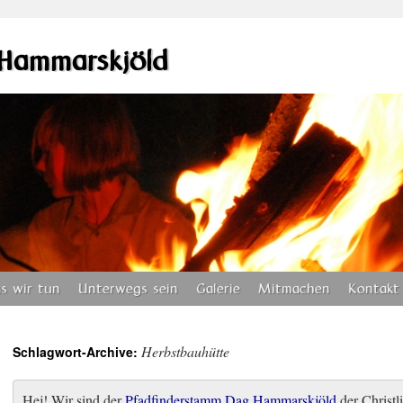
Hammarskjöld
s wir tun
Unterwegs sein
Galerie
Mitmachen
Kontakt
Herbstbauhütte
Schlagwort-Archive:
Hej! Wir sind der
Pfadfinderstamm Dag Hammarskjöld
der Christli