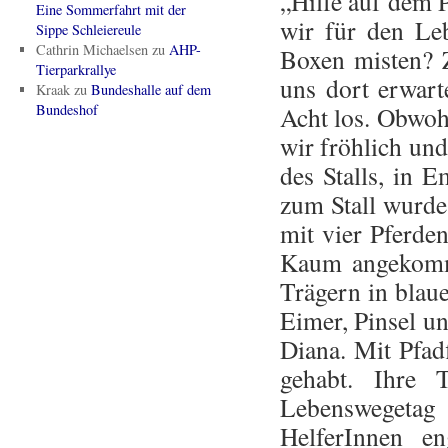
„Hilfe auf dem P
Eine Sommerfahrt mit der
wir für den Le
Sippe Schleiereule
Cathrin Michaelsen
zu
AHP-
Boxen misten? 
Tierparkrallye
uns dort erwart
Kraak
zu
Bundeshalle auf dem
Bundeshof
Acht los. Obwoh
wir fröhlich und
des Stalls, in
zum Stall wurde 
mit vier Pferde
Kaum angekomm
Trägern in blau
Eimer, Pinsel un
Diana. Mit Pfadf
gehabt. Ihre 
Lebenswegetag
HelferInnen e