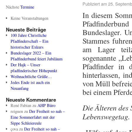
Publiziert am
25. Septemb
Nächste
Termine
In diesem Somme
Keine Veranstaltungen
Pfadfinderbun
Neueste Beiträge
Bundeslager. Un
100 Jahre Christliche
Stammes fuhren
Pfadfinderschaft – Ein
historischer Exkurs
am Lager tei
Bundeslager 2022 – Ein
sogenannte „Le
Pfadfinderbund feiert Jubiläum
Pfadfinder in
Der Hajk – Unser
pfadfinderischer Höhepunkt
hinterlassen, i
Weihnachtliche Grüße…
von Müll befreie
Jedes Ende ist auch ein
Neuanfang
bei einem Pferde
Neueste Kommentare
René Fabian
zu
AHP Büro
Die Älteren de
reiguen
zu
Der Freiheit so nah –
Lebenswegetag.
Eine Sommerfahrt mit der
Sippe Schleiereule
çova
zu
Der Freiheit so nah –