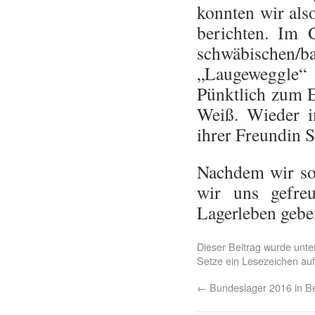
konnten wir als
berichten. Im
schwäbische
„Laugeweggle“
Pünktlich zum En
Weiß. Wieder 
ihrer Freundin S
Nachdem wir so 
wir uns gefreu
Lagerleben gebe
Dieser Beitrag wurde unt
интернет займы по росс
Setze ein Lesezeichen au
←
Bundeslager 2016 in Bei