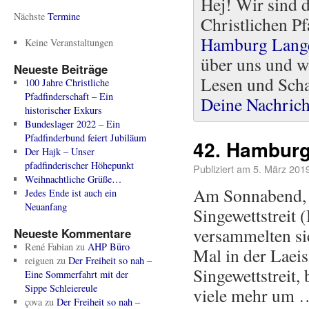
Hej! Wir sind 
Nächste
Termine
Christlichen Pf
Hamburg Lang
Keine Veranstaltungen
über uns und w
Neueste Beiträge
Lesen und Scha
100 Jahre Christliche
Pfadfinderschaft – Ein
Deine Nachrich
historischer Exkurs
Bundeslager 2022 – Ein
Pfadfinderbund feiert Jubiläum
42. Hamburg
Der Hajk – Unser
pfadfinderischer Höhepunkt
Publiziert am
5. März 201
Weihnachtliche Grüße…
Am Sonnabend, 
Jedes Ende ist auch ein
Neuanfang
Singewettstreit 
versammelten si
Neueste Kommentare
René Fabian
zu
AHP Büro
Mal in der Laei
reiguen
zu
Der Freiheit so nah –
Singewettstreit,
Eine Sommerfahrt mit der
Sippe Schleiereule
viele mehr um
çova
zu
Der Freiheit so nah –