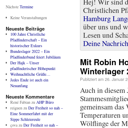
Hej! Wir sind 
Nächste
Termine
Christlichen Pf
Hamburg Lang
Keine Veranstaltungen
über uns und w
Neueste Beiträge
Lesen und Scha
100 Jahre Christliche
Pfadfinderschaft – Ein
Deine Nachrich
historischer Exkurs
Bundeslager 2022 – Ein
Pfadfinderbund feiert Jubiläum
Mit Robin H
Der Hajk – Unser
Winterlager
pfadfinderischer Höhepunkt
Weihnachtliche Grüße…
Publiziert am
26. Januar 
Jedes Ende ist auch ein
Neuanfang
Auch in diesem J
Neueste Kommentare
Stammesmitglied
René Fabian
zu
AHP Büro
gemeinsam das W
reiguen
zu
Der Freiheit so nah –
Temperaturen un
Eine Sommerfahrt mit der
Sippe Schleiereule
Wölflinge der M
çova
zu
Der Freiheit so nah –